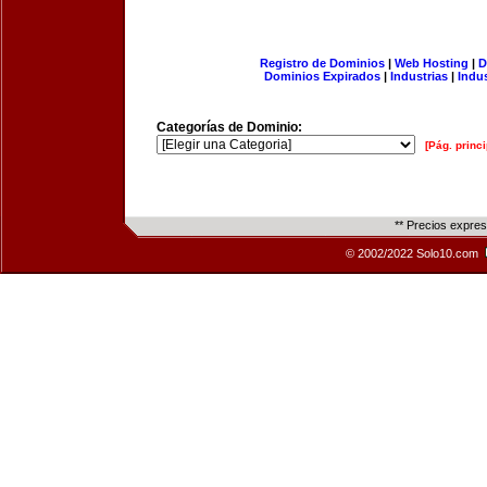
Registro de Dominios
|
Web Hosting
|
D
Dominios Expirados
|
Industrias
|
Indu
Categorías de Dominio:
[Pág. princi
** Precios expre
© 2002/2022 Solo10.com