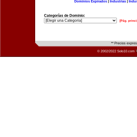
Dominios Expirados
|
Industrias
|
Indu
Categorías de Dominio:
[Pág. princi
** Precios expre
© 2002/2022 Solo10.com