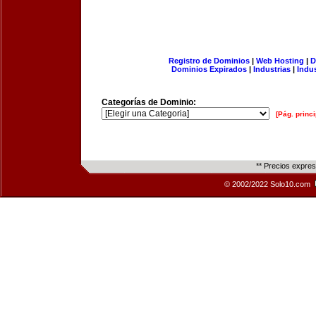
Registro de Dominios
|
Web Hosting
|
D
Dominios Expirados
|
Industrias
|
Indu
Categorías de Dominio:
[Pág. princi
** Precios expre
© 2002/2022 Solo10.com