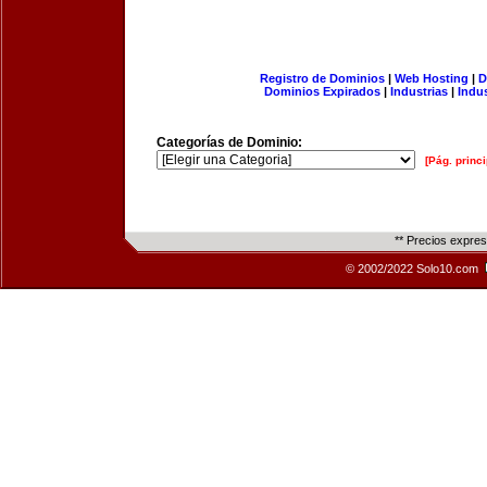
Registro de Dominios
|
Web Hosting
|
D
Dominios Expirados
|
Industrias
|
Indu
Categorías de Dominio:
[Pág. princi
** Precios expre
© 2002/2022 Solo10.com