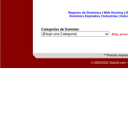
Registro de Dominios
|
Web Hosting
|
D
Dominios Expirados
|
Industrias
|
Indu
Categorías de Dominio:
[Pág. princi
** Precios expre
© 2002/2022 Solo10.com