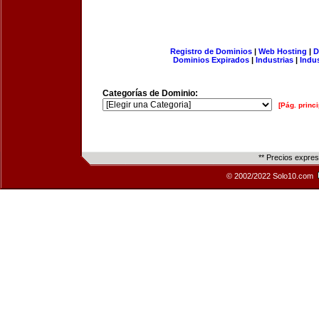
Registro de Dominios
|
Web Hosting
|
D
Dominios Expirados
|
Industrias
|
Indu
Categorías de Dominio:
[Pág. princi
** Precios expre
© 2002/2022 Solo10.com