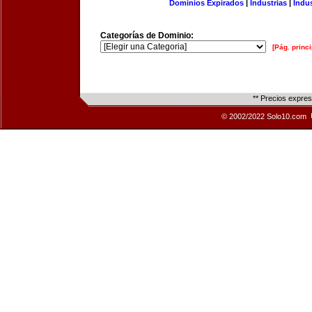
Dominios Expirados
|
Industrias
|
Indu
Categorías de Dominio:
[Pág. princi
** Precios expre
© 2002/2022 Solo10.com