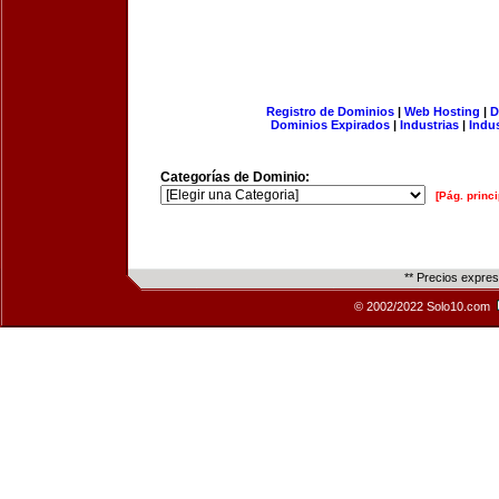
Registro de Dominios
|
Web Hosting
|
D
Dominios Expirados
|
Industrias
|
Indu
Categorías de Dominio:
[Pág. princi
** Precios expre
© 2002/2022 Solo10.com