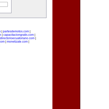
m
|
partesdemotos.com
|
m
|
capacitaciongratis.com
|
directorioecuatoriano.com
|
.com
|
monetizate.com
|
|