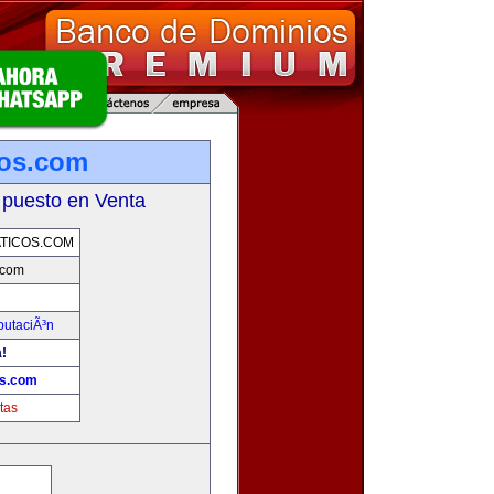
cos.com
 puesto en Venta
TICOS.COM
.com
putaciÃ³n
a!
os.com
tas