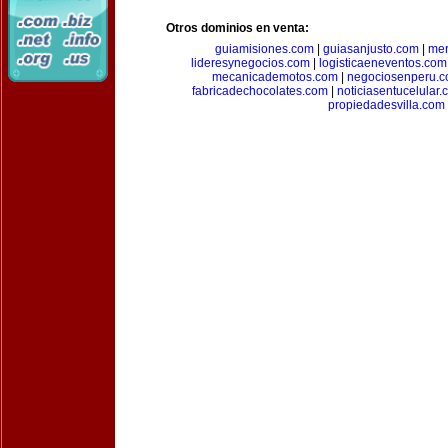
Otros dominios en venta:
guiamisiones.com
|
guiasanjusto.com
|
mer
lideresynegocios.com
|
logisticaeneventos.com
mecanicademotos.com
|
negociosenperu.
fabricadechocolates.com
|
noticiasentucelular.
propiedadesvilla.com