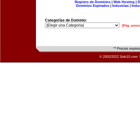
Registro de Dominios
|
Web Hosting
|
D
Dominios Expirados
|
Industrias
|
Indu
Categorías de Dominio:
[Pág. princi
** Precios expre
© 2002/2022 Solo10.com