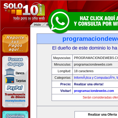
programaciondew
El dueño de este dominio lo ha
Mayusculas:
PROGRAMACIONDEWEBS.C
Minusculas:
programaciondewebs.com
Longitud:
18 caracteres
Categorias:
InformÃ¡tica y ComputaciÃ³n
,
Precio:
Realizar una oferta!
Visitar!
programaciondewebs.com
Serán consideradas ofer
Realizar una Oferta