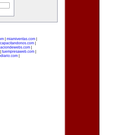
com
|
miamiventas.com
|
capacitandonos.com
|
maciondewebs.com
|
|
tuempresaweb.com
|
odiario.com
|