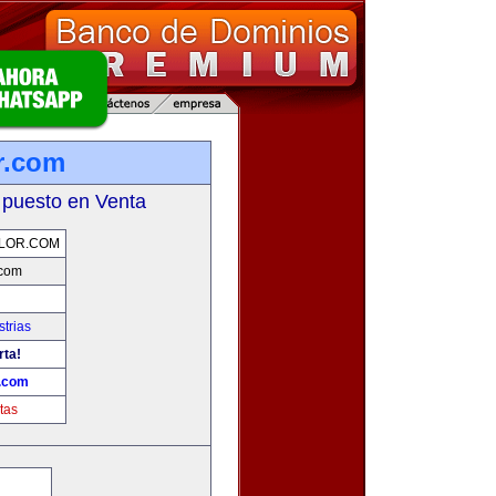
r.com
 puesto en Venta
LOR.COM
.com
trias
rta!
.com
tas