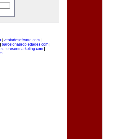
m
|
ventadesoftware.com
|
|
barcelonapropiedades.com
|
nsultoresenmarketing.com
|
om
|