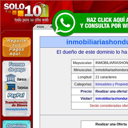
inmobiliariashond
El dueño de este dominio lo ha
Mayusculas:
INMOBILIARIASHO
Minusculas:
inmobiliariashondur
Longitud:
21 caracteres
Categorias:
Inmuebles y Propie
Precio:
Realizar una oferta!
Visitar!
inmobiliariashondu
Serán consideradas ofer
Realizar una Oferta