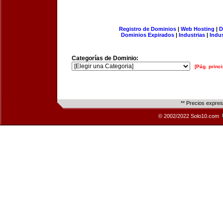
Registro de Dominios
|
Web Hosting
|
D
Dominios Expirados
|
Industrias
|
Indu
Categorías de Dominio:
[Pág. princi
** Precios expre
© 2002/2022 Solo10.com