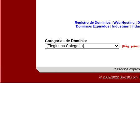
Registro de Dominios
|
Web Hosting
|
D
Dominios Expirados
|
Industrias
|
Indu
Categorías de Dominio:
[Pág. princi
** Precios expre
© 2002/2022 Solo10.com