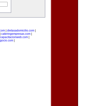
.com
|
dietasadomicilio.com
|
|
cateringempresas.com
|
capacitacionweb.com
|
gocio.com
|