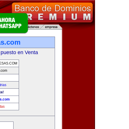
as.com
 puesto en Venta
ESAS.COM
s.com
rias
ta!
as.com
tas