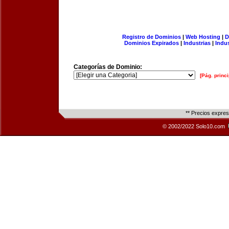
Registro de Dominios
|
Web Hosting
|
D
Dominios Expirados
|
Industrias
|
Indu
Categorías de Dominio:
[Pág. princi
** Precios expre
© 2002/2022 Solo10.com