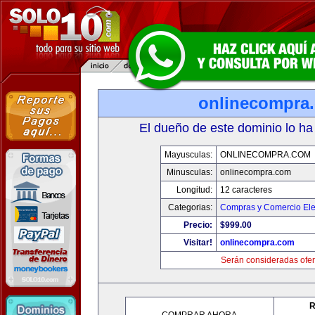
onlinecompra
El dueño de este dominio lo ha
Mayusculas:
ONLINECOMPRA.COM
Minusculas:
onlinecompra.com
Longitud:
12 caracteres
Categorias:
Compras y Comercio Ele
Precio:
$999.00
Visitar!
onlinecompra.com
Serán consideradas ofer
R