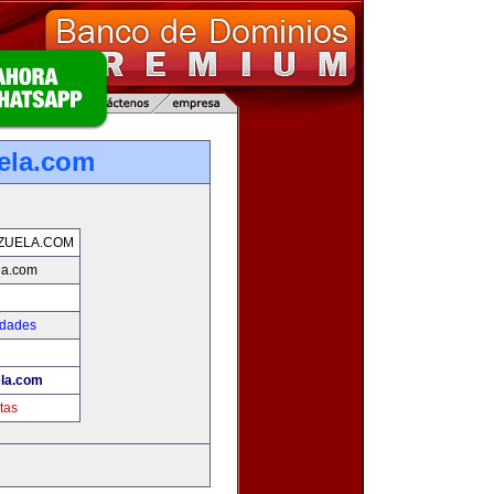
ela.com
ZUELA.COM
la.com
edades
la.com
tas