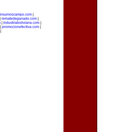
insumoscampo.com
|
|
rematedeganado.com
|
m
|
industriaboliviana.com
|
|
promocionefectiva.com
|
|