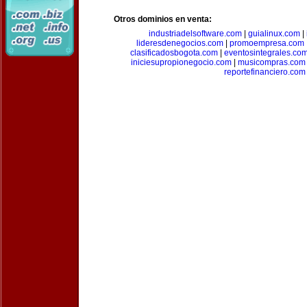
Otros dominios en venta:
industriadelsoftware.com
|
guialinux.com
|
lideresdenegocios.com
|
promoempresa.com
clasificadosbogota.com
|
eventosintegrales.co
iniciesupropionegocio.com
|
musicompras.com
reportefinanciero.com