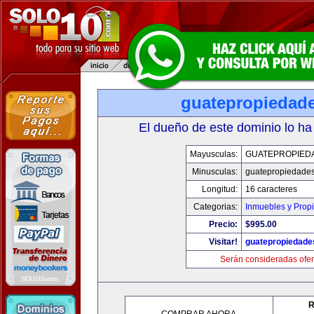
guatepropiedad
El dueño de este dominio lo ha
Mayusculas:
GUATEPROPIED
Minusculas:
guatepropiedade
Longitud:
16 caracteres
Categorias:
Inmuebles y Prop
Precio:
$995.00
Visitar!
guatepropiedade
Serán consideradas ofer
R