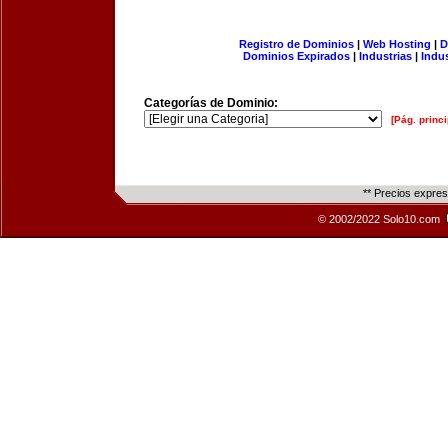
Registro de Dominios
|
Web Hosting
|
D
Dominios Expirados
|
Industrias
|
Indu
Categorías de Dominio:
[Pág. princi
** Precios expre
© 2002/2022 Solo10.com