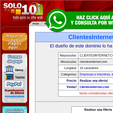
ClientesIntern
El dueño de este dominio lo ha
Mayusculas:
CLIENTESINTERNET.
Minusculas:
clientesinternet.com
Longitud:
16 caracteres
Categorias:
Empresas e Industrias
,
I
Precio:
Realizar una oferta!
Visitar!
clientesinternet.com
Serán consideradas ofer
Realizar una Oferta