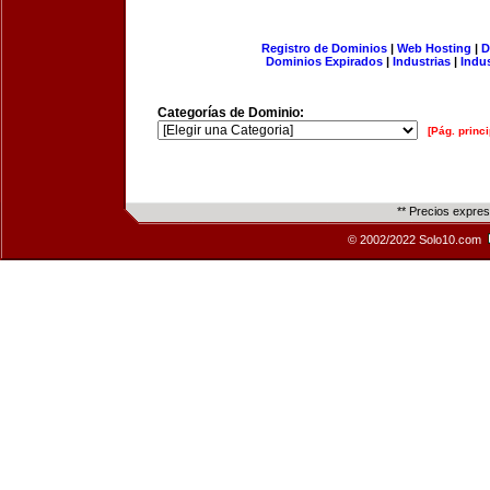
Registro de Dominios
|
Web Hosting
|
D
Dominios Expirados
|
Industrias
|
Indu
Categorías de Dominio:
[Pág. princi
** Precios expre
© 2002/2022 Solo10.com