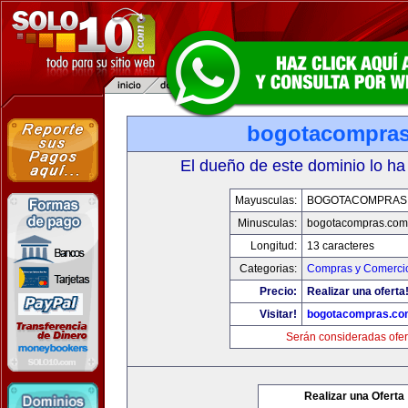
bogotacompra
El dueño de este dominio lo ha
Mayusculas:
BOGOTACOMPRAS
Minusculas:
bogotacompras.com
Longitud:
13 caracteres
Categorias:
Compras y Comercio
Precio:
Realizar una oferta
Visitar!
bogotacompras.co
Serán consideradas ofer
Realizar una Oferta