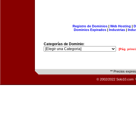
Registro de Dominios
|
Web Hosting
|
D
Dominios Expirados
|
Industrias
|
Indu
Categorías de Dominio:
[Pág. princi
** Precios expre
© 2002/2022 Solo10.com