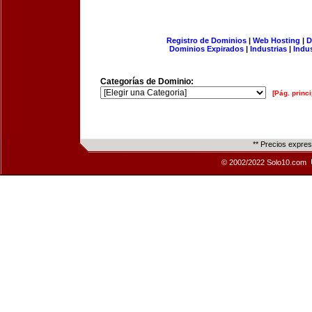
Registro de Dominios
|
Web Hosting
|
D
Dominios Expirados
|
Industrias
|
Indu
Categorías de Dominio:
[Pág. princi
** Precios expre
© 2002/2022 Solo10.com