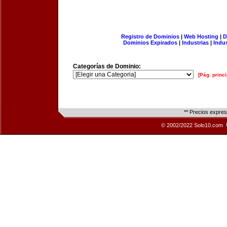
Registro de Dominios
|
Web Hosting
|
D
Dominios Expirados
|
Industrias
|
Indu
Categorías de Dominio:
[Pág. princi
** Precios expre
© 2002/2022 Solo10.com