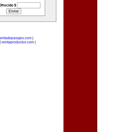
Ofrecido $
entadepasajes.com
|
|
ventaproductos.com
|